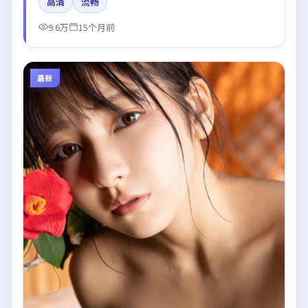
高清
流畅
摄影。
9.6万
15个月前
最新