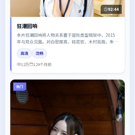
92:44
狂潮回响
本片狂潮回响将人物关系置于冒险类型框架中，2015
年与观众见面。对白密度高，段奕宏、木村拓哉、朱一
龙、沈腾、易烊千玺的台词节奏值得关注；整体气质偏
高清
流畅
法国都市与冷色调摄影。
12万
129个月前
热门