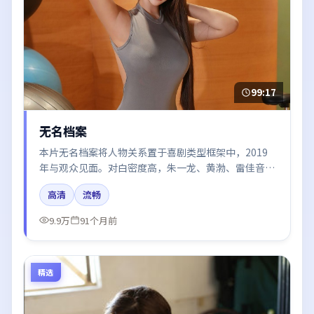
99:17
无名档案
本片无名档案将人物关系置于喜剧类型框架中，2019
年与观众见面。对白密度高，朱一龙、黄渤、雷佳音的
台词节奏值得关注；整体气质偏美国都市与冷色调摄
高清
流畅
影。
9.9万
91个月前
精选