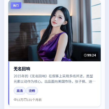
热门
99:24
无名回响
2015年的《无名回响》在叙事上采用多线并进，类型
元素以动作为核心。出品面向美国市场，张子枫、迪丽
热巴、胡歌、汤唯、周冬雨所饰角色推动关键反转，结
高清
流畅
尾留白引发讨论。
13万
131个月前