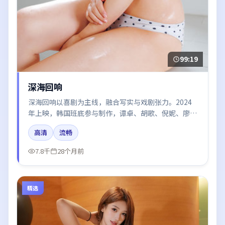
99:19
深海回响
深海回响以喜剧为主线，融合写实与戏剧张力。2024
年上映，韩国班底参与制作，谭卓、胡歌、倪妮、廖
凡、河正宇在片中呈现细腻表演，影像风格统一，配乐
高清
流畅
与剪辑强化了情绪曲线。
7.8千
28个月前
精选