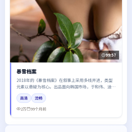
99:57
暴雪档案
2018年的《暴雪档案》在叙事上采用多线并进，类型
元素以悬疑为核心。出品面向韩国市场，于和伟、迪丽
热巴、白宇、张子枫、段奕宏所饰角色推动关键反转，
高清
流畅
结尾留白引发讨论。
2万
99个月前