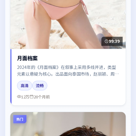
99:39
月面档案
2024年的《月面档案》在叙事上采用多线并进，类型
元素以悬疑为核心。出品面向泰国市场，赵丽颖、周冬
雨、迪丽热巴、张译、朱一龙所饰角色推动关键反转，
高清
流畅
结尾留白引发讨论。
12万
20个月前
热门