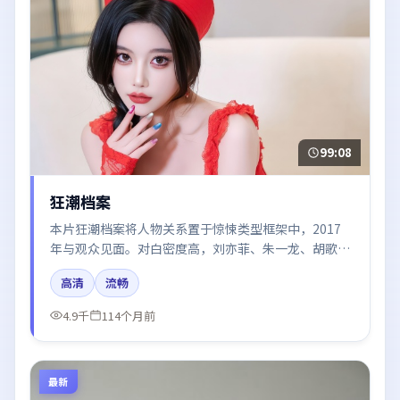
99:08
狂潮档案
本片狂潮档案将人物关系置于惊悚类型框架中，2017
年与观众见面。对白密度高，刘亦菲、朱一龙、胡歌的
台词节奏值得关注；整体气质偏美国都市与冷色调摄
高清
流畅
影。
4.9千
114个月前
最新