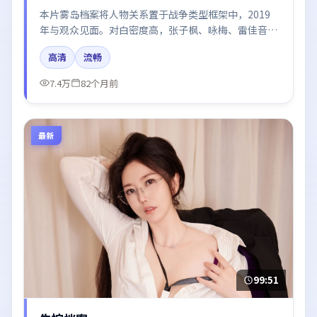
本片雾岛档案将人物关系置于战争类型框架中，2019
年与观众见面。对白密度高，张子枫、咏梅、雷佳音的
台词节奏值得关注；整体气质偏英国都市与冷色调摄
高清
流畅
影。
7.4万
82个月前
最新
99:51