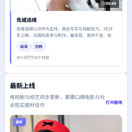
99:49
危城追缉
危城追缉以动作为主线，融合写实与戏剧张力。2024
年上映，法国班底参与制作，雷佳音、易烊千玺、张子
枫在片中呈现细腻表演，影像风格统一，配乐与剪辑强
高清
流畅
化了情绪曲线。
7.6万
30个月前
最新上线
电视剧与综艺同步更新，紧跟口碑电影与社
打开剧场
会现实题材佳作
最新