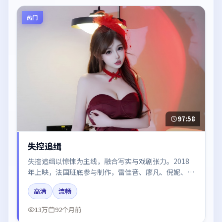
热门
97:58
失控追缉
失控追缉以惊悚为主线，融合写实与戏剧张力。2018
年上映，法国班底参与制作，雷佳音、廖凡、倪妮、梁
朝伟在片中呈现细腻表演，影像风格统一，配乐与剪辑
高清
流畅
强化了情绪曲线。
13万
92个月前