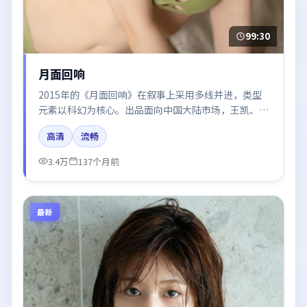
99:30
月面回响
2015年的《月面回响》在叙事上采用多线并进，类型
元素以科幻为核心。出品面向中国大陆市场，王凯、河
正宇、雷佳音、倪妮所饰角色推动关键反转，结尾留白
高清
流畅
引发讨论。
3.4万
137个月前
最新