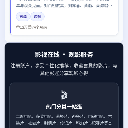
年与观众见面。对白密度高，刘亦菲、黄渤、秦海璐的
台词节奏值得关注；整体气质偏中国香港都市与冷色调
高清
流畅
摄影。
12万
74个月前
影视在线 · 观影服务
注册账户，享受个性化推荐，收藏喜爱的影片，与
其他影迷分享观影心得
🎬
热门分类一站逛
年度电影、获奖电影、悬疑片、战争片、口碑电影、古
装片、社会片、剧情片、传记片、科幻片与犯罪片等类