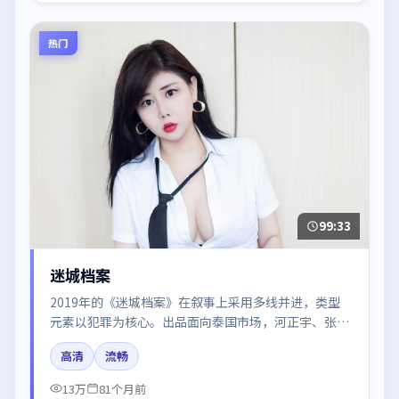
热门
99:33
迷城档案
2019年的《迷城档案》在叙事上采用多线并进，类型
元素以犯罪为核心。出品面向泰国市场，河正宇、张子
枫、迪丽热巴所饰角色推动关键反转，结尾留白引发讨
高清
流畅
论。
13万
81个月前