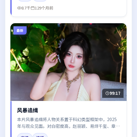
8.7千
129个月前
最新
99:17
风暴追缉
本片风暴追缉将人物关系置于科幻类型框架中，2025
年与观众见面。对白密度高，赵丽颖、易烊千玺、章子
怡的台词节奏值得关注；整体气质偏英国都市与冷色调