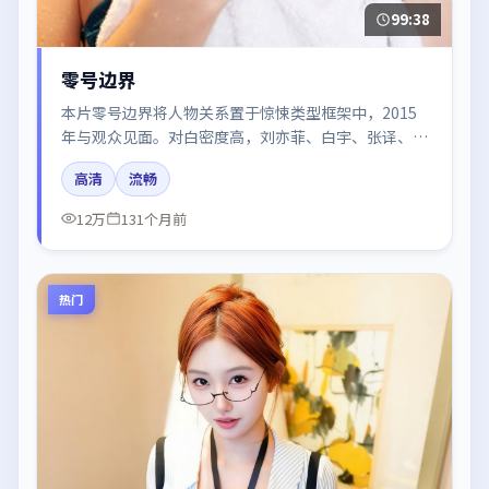
99:38
零号边界
本片零号边界将人物关系置于惊悚类型框架中，2015
年与观众见面。对白密度高，刘亦菲、白宇、张译、于
和伟的台词节奏值得关注；整体气质偏美国都市与冷色
高清
流畅
调摄影。
12万
131个月前
热门