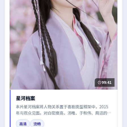
99:41
星河档案
本片星河档案将人物关系置于喜剧类型框架中，2015
年与观众见面。对白密度高，汤唯、于和伟、周迅的台
词节奏值得关注；整体气质偏法国都市与冷色调摄影。
高清
流畅