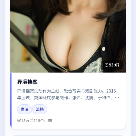
93:07
异境档案
异境档案以动作为主线，融合写实与戏剧张力。2016
年上映，英国班底参与制作，张译、沈腾、于和伟、王
景春在片中呈现细腻表演，影像风格统一，配乐与剪辑
高清
流畅
强化了情绪曲线。
13万
119个月前