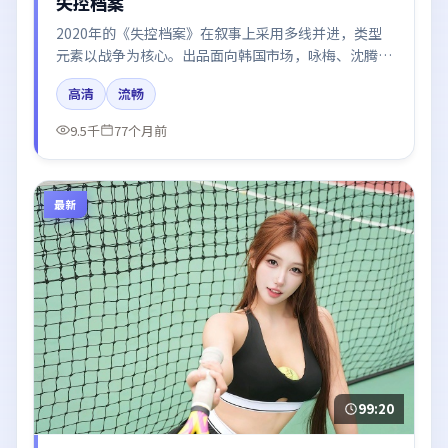
失控档案
2020年的《失控档案》在叙事上采用多线并进，类型
元素以战争为核心。出品面向韩国市场，咏梅、沈腾、
刘亦菲、迪丽热巴所饰角色推动关键反转，结尾留白引
高清
流畅
发讨论。
9.5千
77个月前
最新
99:20