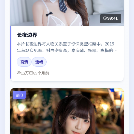
99:41
长夜边界
本片长夜边界将人物关系置于惊悚类型框架中，2019
年与观众见面。对白密度高，秦海璐、杨幂、咏梅的台
词节奏值得关注；整体气质偏法国都市与冷色调摄影。
高清
流畅
12万
85个月前
热门