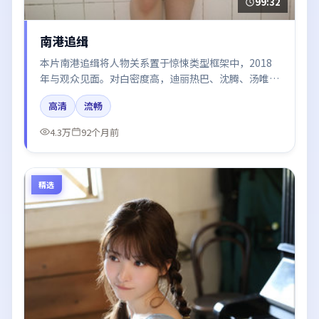
99:32
南港追缉
本片南港追缉将人物关系置于惊悚类型框架中，2018
年与观众见面。对白密度高，迪丽热巴、沈腾、汤唯、
赵丽颖的台词节奏值得关注；整体气质偏法国都市与冷
高清
流畅
色调摄影。
4.3万
92个月前
精选