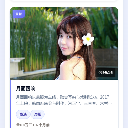
最新
99:16
月面回响
月面回响以悬疑为主线，融合写实与戏剧张力。2017
年上映，韩国班底参与制作，河正宇、王景春、木村拓
哉在片中呈现细腻表演，影像风格统一，配乐与剪辑强
高清
流畅
化了情绪曲线。
8.8万
107个月前