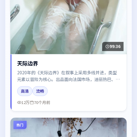
99:36
天际边界
2020年的《天际边界》在叙事上采用多线并进，类型
元素以冒险为核心。出品面向法国市场，迪丽热巴、周
冬雨、于和伟所饰角色推动关键反转，结尾留白引发讨
高清
流畅
论。
12万
70个月前
热门