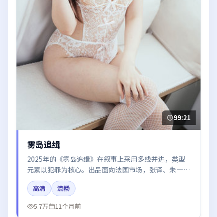
99:21
雾岛追缉
2025年的《雾岛追缉》在叙事上采用多线并进，类型
元素以犯罪为核心。出品面向法国市场，张译、朱一
龙、段奕宏所饰角色推动关键反转，结尾留白引发讨
高清
流畅
论。
5.7万
11个月前