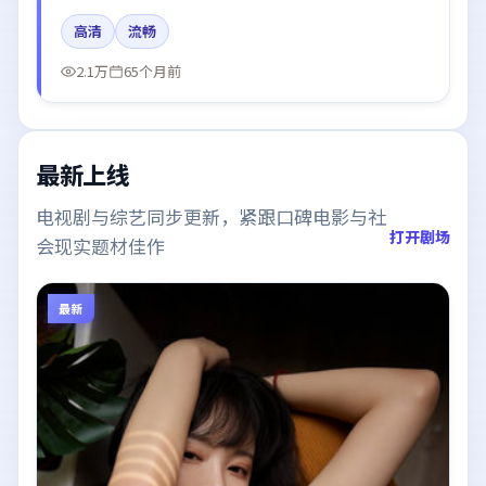
片中呈现细腻表演，影像风格统一，配乐与剪辑强化了
高清
流畅
情绪曲线。
2.1万
65个月前
最新上线
电视剧与综艺同步更新，紧跟口碑电影与社
打开剧场
会现实题材佳作
最新