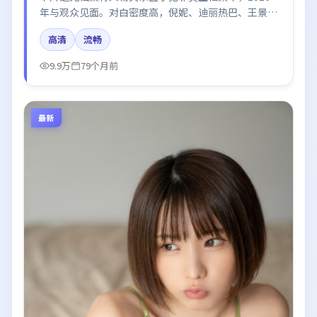
年与观众见面。对白密度高，倪妮、迪丽热巴、王景春
的台词节奏值得关注；整体气质偏中国大陆都市与冷色
高清
流畅
调摄影。
9.9万
79个月前
最新