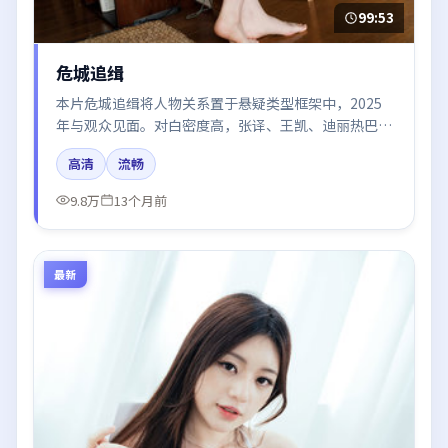
99:53
危城追缉
本片危城追缉将人物关系置于悬疑类型框架中，2025
年与观众见面。对白密度高，张译、王凯、迪丽热巴、
易烊千玺的台词节奏值得关注；整体气质偏中国大陆都
高清
流畅
市与冷色调摄影。
9.8万
13个月前
最新