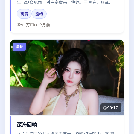
年与观众见面。对白密度高，倪妮、王景春、张译、张
子枫的台词节奏值得关注；整体气质偏韩国都市与冷色
高清
流畅
调摄影。
9.1万
66个月前
最新
99:17
深海回响
本片深海回响将人物关系置于动作类型框架中，2023