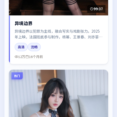
99:37
异境边界
异境边界以犯罪为主线，融合写实与戏剧张力。2025
年上映，法国班底参与制作，杨幂、王景春、刘亦菲在
片中呈现细腻表演，影像风格统一，配乐与剪辑强化了
高清
流畅
情绪曲线。
12万
16个月前
热门