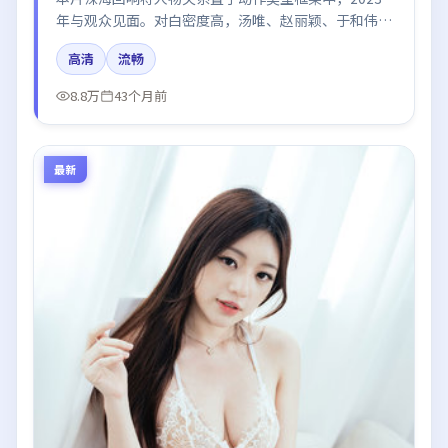
年与观众见面。对白密度高，汤唯、赵丽颖、于和伟的
台词节奏值得关注；整体气质偏中国香港都市与冷色调
高清
流畅
摄影。
8.8万
43个月前
最新