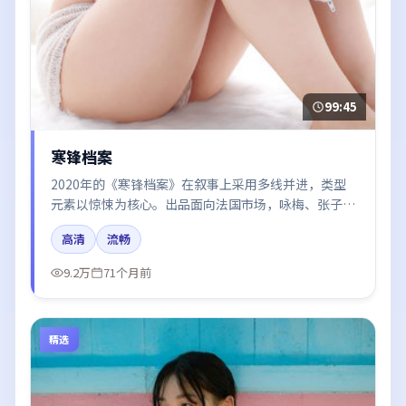
99:45
寒锋档案
2020年的《寒锋档案》在叙事上采用多线并进，类型
元素以惊悚为核心。出品面向法国市场，咏梅、张子
枫、木村拓哉、易烊千玺所饰角色推动关键反转，结尾
高清
流畅
留白引发讨论。
9.2万
71个月前
精选