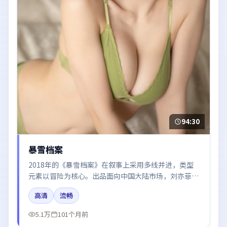
94:30
暴雪档案
2018年的《暴雪档案》在叙事上采用多线并进，类型
元素以冒险为核心。出品面向中国大陆市场，刘亦菲、
周冬雨、王凯、白宇、赵丽颖所饰角色推动关键反转，
高清
流畅
结尾留白引发讨论。
5.1万
101个月前