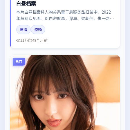
白昼档案
本片白昼档案将人物关系置于悬疑类型框架中，2022
年与观众见面。对白密度高，谭卓、梁朝伟、朱一龙、
章子怡的台词节奏值得关注；整体气质偏泰国都市与冷
高清
流畅
色调摄影。
11万
49个月前
热门