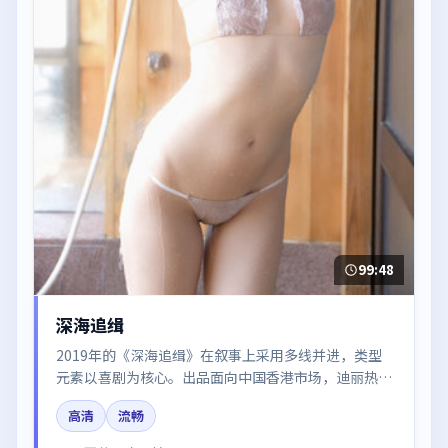
99:48
深海追缉
2019年的《深海追缉》在叙事上采用多线并进，类型
元素以喜剧为核心。出品面向中国香港市场，迪丽热
巴、谭卓、王凯所饰角色推动关键反转，结尾留白引发
高清
流畅
讨论。