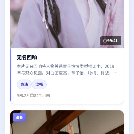
99:41
无名回响
本片无名回响将人物关系置于惊悚类型框架中，2019
年与观众见面。对白密度高，章子怡、咏梅、肖战、张
译、王凯的台词节奏值得关注；整体气质偏美国都市与
高清
流畅
冷色调摄影。
9.2万
82个月前
最新