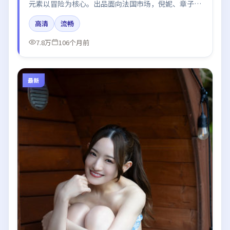
元素以冒险为核心。出品面向法国市场，倪妮、章子
怡、段奕宏、周迅所饰角色推动关键反转，结尾留白引
高清
流畅
发讨论。
7.8万
106个月前
最新