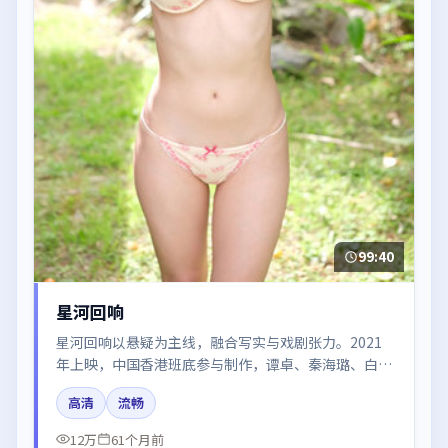
99:40
星河回响
星河回响以悬疑为主线，融合写实与戏剧张力。2021
年上映，中国香港班底参与制作，谭卓、秦海璐、白
宇、易烊千玺、胡歌在片中呈现细腻表演，影像风格统
高清
流畅
一，配乐与剪辑强化了情绪曲线。
12万
61个月前