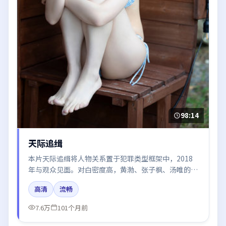
98:14
天际追缉
本片天际追缉将人物关系置于犯罪类型框架中，2018
年与观众见面。对白密度高，黄渤、张子枫、汤唯的台
词节奏值得关注；整体气质偏泰国都市与冷色调摄影。
高清
流畅
7.6万
101个月前