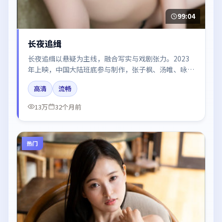
99:04
长夜追缉
长夜追缉以悬疑为主线，融合写实与戏剧张力。2023
年上映，中国大陆班底参与制作，张子枫、汤唯、咏
梅、刘亦菲在片中呈现细腻表演，影像风格统一，配乐
高清
流畅
与剪辑强化了情绪曲线。
13万
32个月前
热门