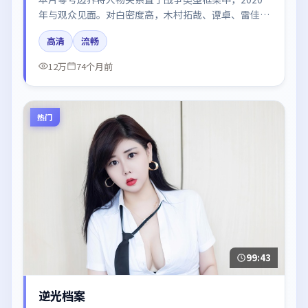
年与观众见面。对白密度高，木村拓哉、谭卓、雷佳
音、汤唯、河正宇的台词节奏值得关注；整体气质偏泰
高清
流畅
国都市与冷色调摄影。
12万
74个月前
热门
99:43
逆光档案