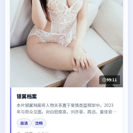
99:11
银翼档案
本片银翼档案将人物关系置于爱情类型框架中，2023
年与观众见面。对白密度高，刘亦菲、周迅、雷佳音、
汤唯、段奕宏的台词节奏值得关注；整体气质偏中国香
高清
流畅
港都市与冷色调摄影。