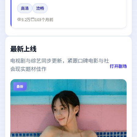
春、汤唯、肖战、木村拓哉所饰角色推动关键反转，结
高清
流畅
尾留白引发讨论。
3.2万
103个月前
最新上线
电视剧与综艺同步更新，紧跟口碑电影与社
打开剧场
会现实题材佳作
最新