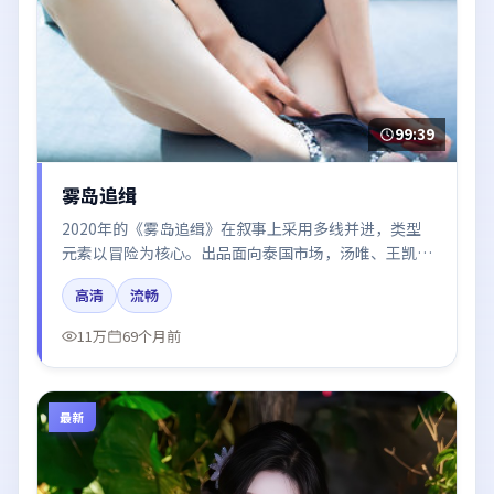
99:39
雾岛追缉
2020年的《雾岛追缉》在叙事上采用多线并进，类型
元素以冒险为核心。出品面向泰国市场，汤唯、王凯、
张子枫、易烊千玺所饰角色推动关键反转，结尾留白引
高清
流畅
发讨论。
11万
69个月前
最新