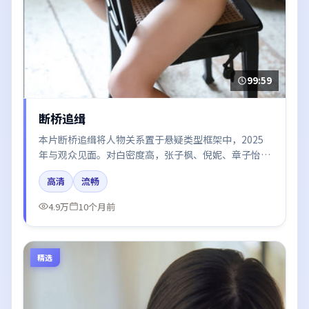
99:59
断桥追缉
本片断桥追缉将人物关系置于悬疑类型框架中，2025
年与观众见面。对白密度高，张子枫、倪妮、章子怡的
台词节奏值得关注；整体气质偏中国香港都市与冷色调
高清
流畅
摄影。
4.9万
10个月前
精选