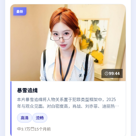
最新
99:44
暴雪追缉
本片暴雪追缉将人物关系置于犯罪类型框架中，2025
年与观众见面。对白密度高，肖战、刘亦菲、迪丽热巴
的台词节奏值得关注；整体气质偏美国都市与冷色调摄
高清
流畅
影。
3.7万
15个月前