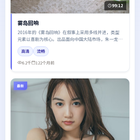
99:12
雾岛回响
2016年的《雾岛回响》在叙事上采用多线并进，类型
元素以喜剧为核心。出品面向中国大陆市场，朱一龙、
章子怡、木村拓哉、张子枫、廖凡所饰角色推动关键反
高清
流畅
转，结尾留白引发讨论。
6.2千
122个月前
最新