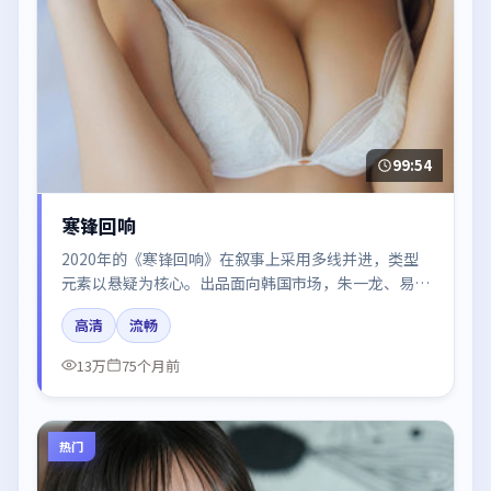
99:54
寒锋回响
2020年的《寒锋回响》在叙事上采用多线并进，类型
元素以悬疑为核心。出品面向韩国市场，朱一龙、易烊
千玺、张子枫所饰角色推动关键反转，结尾留白引发讨
高清
流畅
论。
13万
75个月前
热门