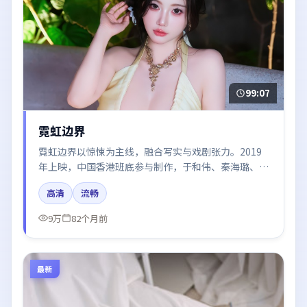
99:07
霓虹边界
霓虹边界以惊悚为主线，融合写实与戏剧张力。2019
年上映，中国香港班底参与制作，于和伟、秦海璐、河
正宇在片中呈现细腻表演，影像风格统一，配乐与剪辑
高清
流畅
强化了情绪曲线。
9万
82个月前
最新