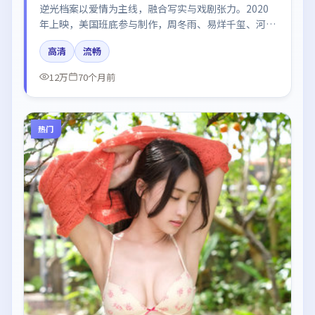
逆光档案以爱情为主线，融合写实与戏剧张力。2020
年上映，美国班底参与制作，周冬雨、易烊千玺、河正
宇在片中呈现细腻表演，影像风格统一，配乐与剪辑强
高清
流畅
化了情绪曲线。
12万
70个月前
热门