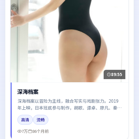
89:55
深海档案
深海档案以冒险为主线，融合写实与戏剧张力。2019
年上映，日本班底参与制作，胡歌、谭卓、廖凡、秦海
璐在片中呈现细腻表演，影像风格统一，配乐与剪辑强
高清
流畅
化了情绪曲线。
7万
86个月前