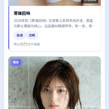
寒锋回响
2020年的《寒锋回响》在叙事上采用多线并进，类型
元素以悬疑为核心。出品面向韩国市场，朱一龙、易烊
千玺、张子枫所饰角色推动关键反转，结尾留白引发讨
高清
流畅
论。
13万
75个月前
精选