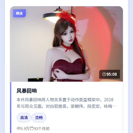
精选
95:08
风暴回响
本片风暴回响将人物关系置于动作类型框架中，2018
年与观众见面。对白密度高，梁朝伟、段奕宏、咏梅的
台词节奏值得关注；整体气质偏日本都市与冷色调摄
高清
流畅
影。
5.9万
92个月前