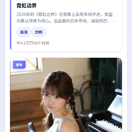
霓虹边界
2020年的《霓虹边界》在叙事上采用多线并进，类型
元素以惊悚为核心。出品面向日本市场，迪丽热巴、白
宇、秦海璐、咏梅所饰角色推动关键反转，结尾留白引
高清
流畅
发讨论。
4.1万
69个月前
最新