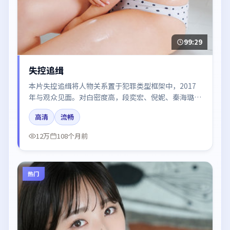
99:29
失控追缉
本片失控追缉将人物关系置于犯罪类型框架中，2017
年与观众见面。对白密度高，段奕宏、倪妮、秦海璐、
于和伟的台词节奏值得关注；整体气质偏中国香港都市
高清
流畅
与冷色调摄影。
12万
108个月前
热门