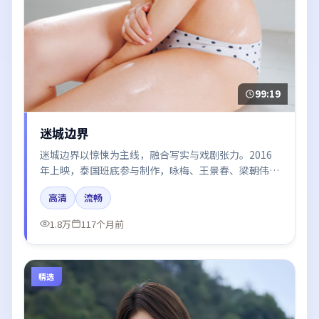
99:19
迷城边界
迷城边界以惊悚为主线，融合写实与戏剧张力。2016
年上映，泰国班底参与制作，咏梅、王景春、梁朝伟在
片中呈现细腻表演，影像风格统一，配乐与剪辑强化了
高清
流畅
情绪曲线。
1.8万
117个月前
精选