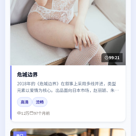
99:21
危城边界
2018年的《危城边界》在叙事上采用多线并进，类型
元素以爱情为核心。出品面向日本市场，赵丽颖、朱一
龙、木村拓哉所饰角色推动关键反转，结尾留白引发讨
高清
流畅
论。
12万
97个月前
热门