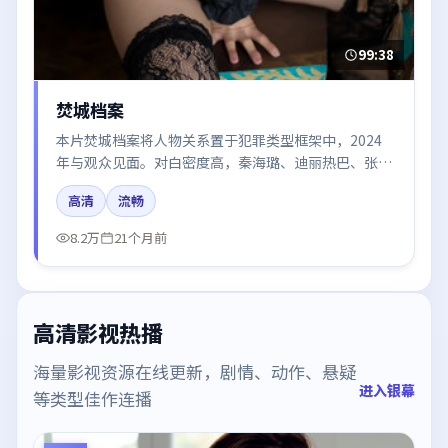
99:38
焚城档案
本片焚城档案将人物关系置于犯罪类型框架中，2024
年与观众见面。对白密度高，秦海璐、迪丽热巴、张
译、倪妮、梁朝伟的台词节奏值得关注；整体气质偏中
高清
流畅
国香港都市与冷色调摄影。
8.2万
21个月前
高清影视热播
海量影视资源在线更新，剧情、动作、悬疑
进入银幕
等类型佳作连播