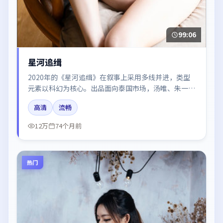
99:06
星河追缉
2020年的《星河追缉》在叙事上采用多线并进，类型
元素以科幻为核心。出品面向泰国市场，汤唯、朱一
龙、雷佳音、张译所饰角色推动关键反转，结尾留白引
高清
流畅
发讨论。
12万
74个月前
热门