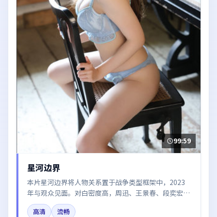
99:59
星河边界
本片星河边界将人物关系置于战争类型框架中，2023
年与观众见面。对白密度高，周迅、王景春、段奕宏、
赵丽颖、梁朝伟的台词节奏值得关注；整体气质偏美国
高清
流畅
都市与冷色调摄影。