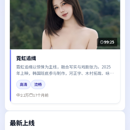
99:25
霓虹追缉
霓虹追缉以惊悚为主线，融合写实与戏剧张力。2025
年上映，韩国班底参与制作，河正宇、木村拓哉、咏
梅、梁朝伟、汤唯在片中呈现细腻表演，影像风格统
高清
流畅
一，配乐与剪辑强化了情绪曲线。
2.2万
17个月前
最新上线