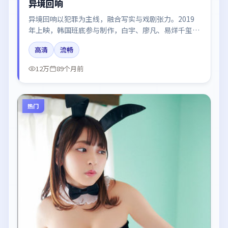
异境回响
异境回响以犯罪为主线，融合写实与戏剧张力。2019
年上映，韩国班底参与制作，白宇、廖凡、易烊千玺、
黄渤、于和伟在片中呈现细腻表演，影像风格统一，配
高清
流畅
乐与剪辑强化了情绪曲线。
12万
89个月前
热门