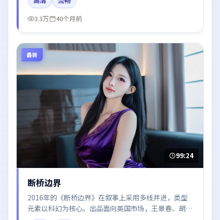
高清
流畅
都市与冷色调摄影。
3.3万
40个月前
最新
99:24
断桥边界
2016年的《断桥边界》在叙事上采用多线并进，类型
元素以科幻为核心。出品面向英国市场，王景春、胡
歌、张子枫所饰角色推动关键反转，结尾留白引发讨