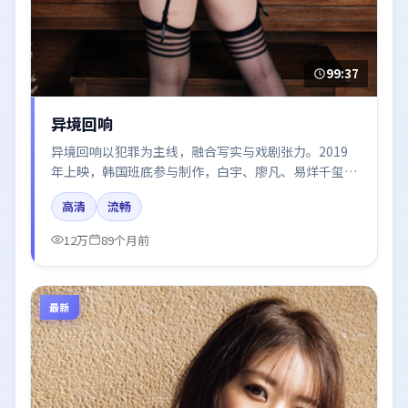
99:37
异境回响
异境回响以犯罪为主线，融合写实与戏剧张力。2019
年上映，韩国班底参与制作，白宇、廖凡、易烊千玺、
黄渤、于和伟在片中呈现细腻表演，影像风格统一，配
高清
流畅
乐与剪辑强化了情绪曲线。
12万
89个月前
最新