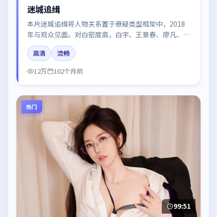
迷城追缉
本片迷城追缉将人物关系置于悬疑类型框架中，2018
年与观众见面。对白密度高，白宇、王景春、廖凡、易
烊千玺的台词节奏值得关注；整体气质偏法国都市与冷
高清
流畅
色调摄影。
12万
102个月前
热门
99:51