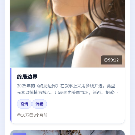
99:12
终局边界
2025年的《终局边界》在叙事上采用多线并进，类型
元素以惊悚为核心。出品面向美国市场，肖战、胡歌、
倪妮、王凯、周冬雨所饰角色推动关键反转，结尾留白
高清
流畅
引发讨论。
10万
8个月前