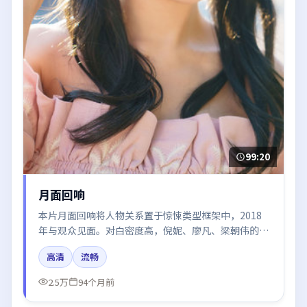
99:20
月面回响
本片月面回响将人物关系置于惊悚类型框架中，2018
年与观众见面。对白密度高，倪妮、廖凡、梁朝伟的台
词节奏值得关注；整体气质偏英国都市与冷色调摄影。
高清
流畅
2.5万
94个月前