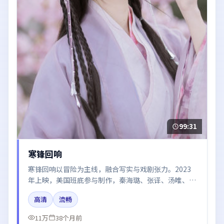
99:31
寒锋回响
寒锋回响以冒险为主线，融合写实与戏剧张力。2023
年上映，美国班底参与制作，秦海璐、张译、汤唯、胡
歌、刘亦菲在片中呈现细腻表演，影像风格统一，配乐
高清
流畅
与剪辑强化了情绪曲线。
11万
38个月前