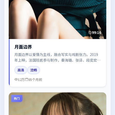
99:16
月面边界
月面边界以爱情为主线，融合写实与戏剧张力。2019
年上映，法国班底参与制作，秦海璐、张译、段奕宏、
廖凡、汤唯在片中呈现细腻表演，影像风格统一，配乐
高清
流畅
与剪辑强化了情绪曲线。
12万
85个月前
热门