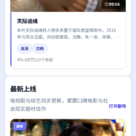
99:56
天际追缉
本片天际追缉将人物关系置于冒险类型框架中，2016
年与观众见面。对白密度高，沈腾、朱一龙、杨幂、肖
战的台词节奏值得关注；整体气质偏日本都市与冷色调
高清
流畅
摄影。
3.4万
127个月前
最新上线
电视剧与综艺同步更新，紧跟口碑电影与社
打开剧场
会现实题材佳作
最新