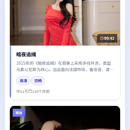
99:42
暗夜追缉
2015年的《暗夜追缉》在叙事上采用多线并进，类型
元素以犯罪为核心。出品面向法国市场，雷佳音、谭
卓、秦海璐、于和伟所饰角色推动关键反转，结尾留白
高清
流畅
引发讨论。
11万
130个月前
精选