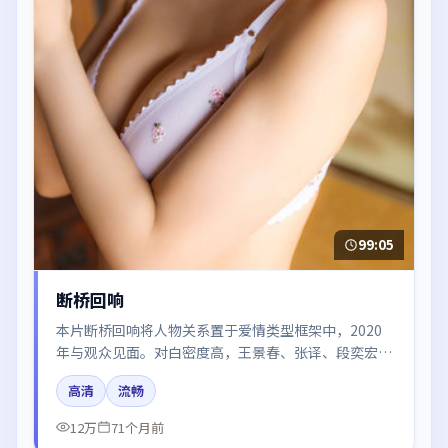
99:05
断桥回响
本片断桥回响将人物关系置于爱情类型框架中，2020
年与观众见面。对白密度高，王景春、张译、段奕宏、
廖凡的台词节奏值得关注；整体气质偏日本都市与冷色
高清
流畅
调摄影。
12万
71个月前