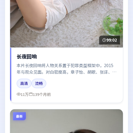
99:02
长夜回响
本片长夜回响将人物关系置于犯罪类型框架中，2015
年与观众见面。对白密度高，章子怡、胡歌、张译、咏
梅、于和伟的台词节奏值得关注；整体气质偏泰国都市
高清
流畅
与冷色调摄影。
11万
139个月前
最新