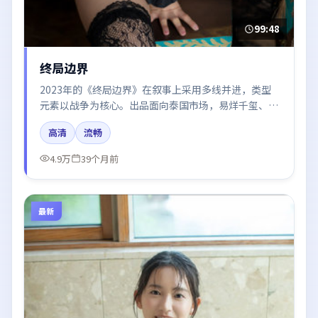
99:48
终局边界
2023年的《终局边界》在叙事上采用多线并进，类型
元素以战争为核心。出品面向泰国市场，易烊千玺、张
译、白宇、章子怡、河正宇所饰角色推动关键反转，结
高清
流畅
尾留白引发讨论。
4.9万
39个月前
最新