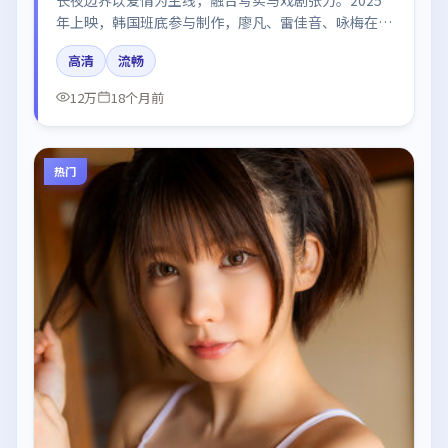
年上映，韩国班底参与制作，廖凡、雷佳音、咏梅在片
中呈现细腻表演，影像风格统一，配乐与剪辑强化了情
高清
流畅
绪曲线。
12万
18个月前
热门