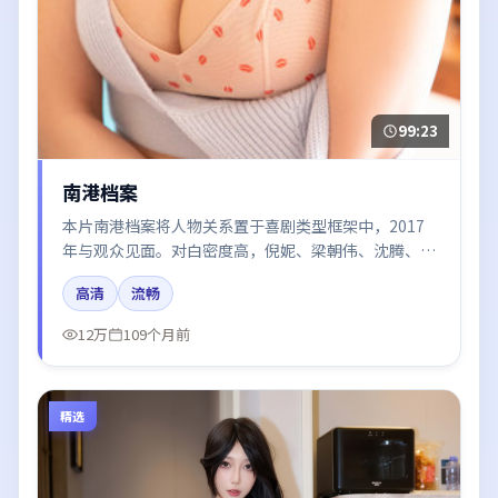
99:23
南港档案
本片南港档案将人物关系置于喜剧类型框架中，2017
年与观众见面。对白密度高，倪妮、梁朝伟、沈腾、章
子怡的台词节奏值得关注；整体气质偏英国都市与冷色
高清
流畅
调摄影。
12万
109个月前
精选