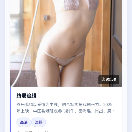
99:58
终局追缉
终局追缉以爱情为主线，融合写实与戏剧张力。2025
年上映，中国香港班底参与制作，秦海璐、肖战、周冬
雨、易烊千玺、雷佳音在片中呈现细腻表演，影像风格
高清
流畅
统一，配乐与剪辑强化了情绪曲线。