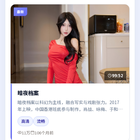
最新
99:52
暗夜档案
暗夜档案以科幻为主线，融合写实与戏剧张力。2017
年上映，中国香港班底参与制作，肖战、咏梅、于和伟
在片中呈现细腻表演，影像风格统一，配乐与剪辑强化
高清
流畅
了情绪曲线。
11万
106个月前