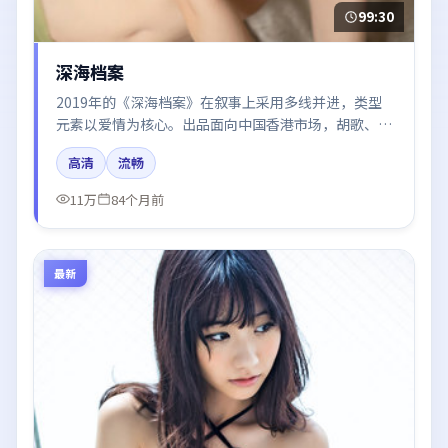
99:30
深海档案
2019年的《深海档案》在叙事上采用多线并进，类型
元素以爱情为核心。出品面向中国香港市场，胡歌、易
烊千玺、河正宇、赵丽颖、段奕宏所饰角色推动关键反
高清
流畅
转，结尾留白引发讨论。
11万
84个月前
最新