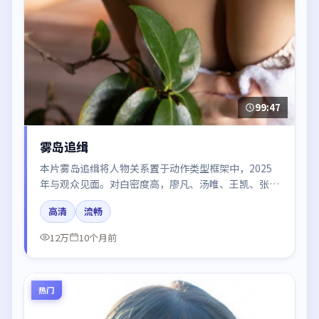
99:47
雾岛追缉
本片雾岛追缉将人物关系置于动作类型框架中，2025
年与观众见面。对白密度高，廖凡、汤唯、王凯、张
译、胡歌的台词节奏值得关注；整体气质偏英国都市与
高清
流畅
冷色调摄影。
12万
10个月前
热门