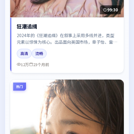
99:30
狂潮追缉
2024年的《狂潮追缉》在叙事上采用多线并进，类型
元素以惊悚为核心。出品面向英国市场，章子怡、雷佳
音、黄渤、倪妮所饰角色推动关键反转，结尾留白引发
高清
流畅
讨论。
12万
23个月前
热门