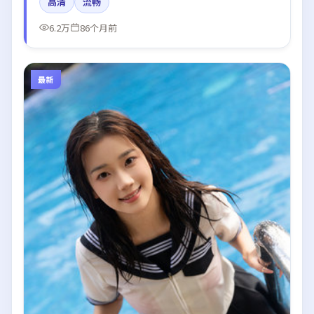
高清
流畅
乐与剪辑强化了情绪曲线。
6.2万
86个月前
最新