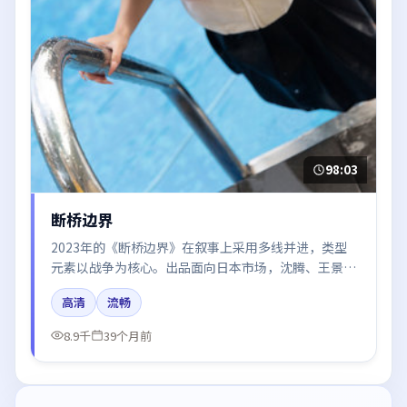
98:03
断桥边界
2023年的《断桥边界》在叙事上采用多线并进，类型
元素以战争为核心。出品面向日本市场，沈腾、王景
春、迪丽热巴、王凯所饰角色推动关键反转，结尾留白
高清
流畅
引发讨论。
8.9千
39个月前