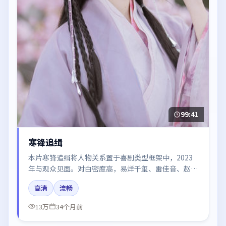
99:41
寒锋追缉
本片寒锋追缉将人物关系置于喜剧类型框架中，2023
年与观众见面。对白密度高，易烊千玺、雷佳音、赵丽
颖的台词节奏值得关注；整体气质偏法国都市与冷色调
高清
流畅
摄影。
13万
34个月前