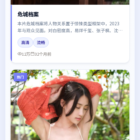
危城档案
本片危城档案将人物关系置于惊悚类型框架中，2023
年与观众见面。对白密度高，易烊千玺、张子枫、沈
腾、梁朝伟的台词节奏值得关注；整体气质偏泰国都市
高清
流畅
与冷色调摄影。
12万
32个月前
热门