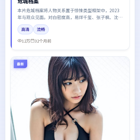
危城档案
本片危城档案将人物关系置于惊悚类型框架中，2023
年与观众见面。对白密度高，易烊千玺、张子枫、沈
腾、梁朝伟的台词节奏值得关注；整体气质偏泰国都市
高清
流畅
与冷色调摄影。
12万
32个月前
最新