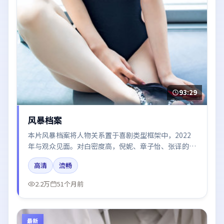
93:29
风暴档案
本片风暴档案将人物关系置于喜剧类型框架中，2022
年与观众见面。对白密度高，倪妮、章子怡、张译的台
词节奏值得关注；整体气质偏英国都市与冷色调摄影。
高清
流畅
2.2万
51个月前
最新