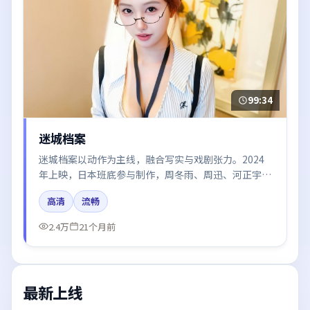
99:34
迷城档案
迷城档案以动作为主线，融合写实与戏剧张力。2024
年上映，日本班底参与制作，周冬雨、周迅、河正宇、
于和伟在片中呈现细腻表演，影像风格统一，配乐与剪
高清
流畅
辑强化了情绪曲线。
2.4万
21个月前
最新上线