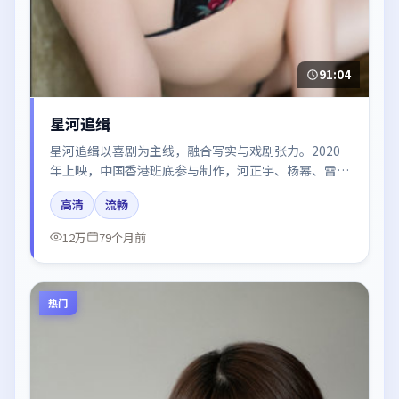
91:04
星河追缉
星河追缉以喜剧为主线，融合写实与戏剧张力。2020
年上映，中国香港班底参与制作，河正宇、杨幂、雷佳
音、汤唯、廖凡在片中呈现细腻表演，影像风格统一，
高清
流畅
配乐与剪辑强化了情绪曲线。
12万
79个月前
热门