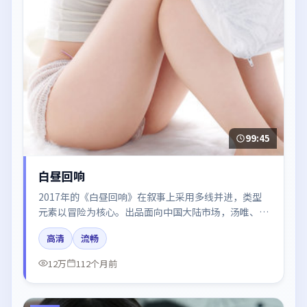
99:45
白昼回响
2017年的《白昼回响》在叙事上采用多线并进，类型
元素以冒险为核心。出品面向中国大陆市场，汤唯、周
迅、章子怡所饰角色推动关键反转，结尾留白引发讨
高清
流畅
论。
12万
112个月前