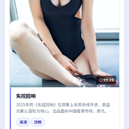
99:39
失控回响
2015年的《失控回响》在叙事上采用多线并进，类型
元素以冒险为核心。出品面向中国香港市场，廖凡、朱
一龙、章子怡、张子枫、沈腾所饰角色推动关键反转，
高清
流畅
结尾留白引发讨论。