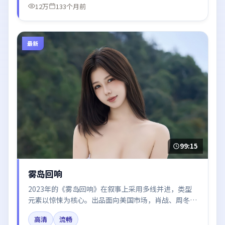
12万
133个月前
最新
99:15
雾岛回响
2023年的《雾岛回响》在叙事上采用多线并进，类型
元素以惊悚为核心。出品面向美国市场，肖战、周冬
雨、廖凡所饰角色推动关键反转，结尾留白引发讨论。
高清
流畅