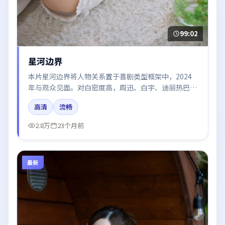
99:02
星河边界
本片星河边界将人物关系置于喜剧类型框架中，2024
年与观众见面。对白密度高，周迅、白宇、迪丽热巴、
河正宇、杨幂的台词节奏值得关注；整体气质偏中国香
高清
流畅
港都市与冷色调摄影。
2.8万
23个月前
最新