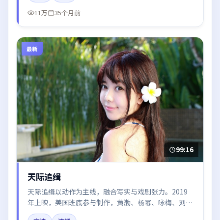
11万
35个月前
最新
99:16
天际追缉
天际追缉以动作为主线，融合写实与戏剧张力。2019
年上映，美国班底参与制作，黄渤、杨幂、咏梅、刘亦
菲、易烊千玺在片中呈现细腻表演，影像风格统一，配