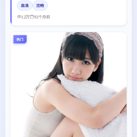
妮在片中呈现细腻表演，影像风格统一，配乐与剪辑强
高清
流畅
化了情绪曲线。
12万
92个月前
热门