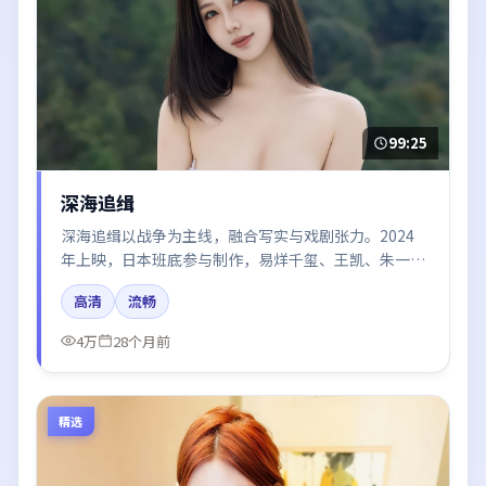
99:25
深海追缉
深海追缉以战争为主线，融合写实与戏剧张力。2024
年上映，日本班底参与制作，易烊千玺、王凯、朱一龙
在片中呈现细腻表演，影像风格统一，配乐与剪辑强化
高清
流畅
了情绪曲线。
4万
28个月前
精选