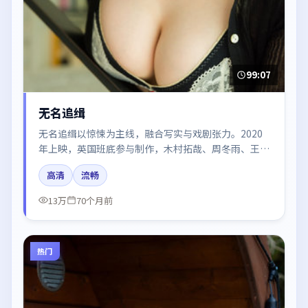
99:07
无名追缉
无名追缉以惊悚为主线，融合写实与戏剧张力。2020
年上映，英国班底参与制作，木村拓哉、周冬雨、王景
春、张译、黄渤在片中呈现细腻表演，影像风格统一，
高清
流畅
配乐与剪辑强化了情绪曲线。
13万
70个月前
热门