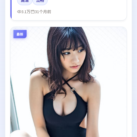
高清
流畅
与剪辑强化了情绪曲线。
3.1万
31个月前
最新