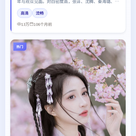
年与观众见面。对白密度高，张译、沈腾、秦海璐、杨
幂的台词节奏值得关注；整体气质偏日本都市与冷色调
高清
流畅
摄影。
13万
106个月前
热门