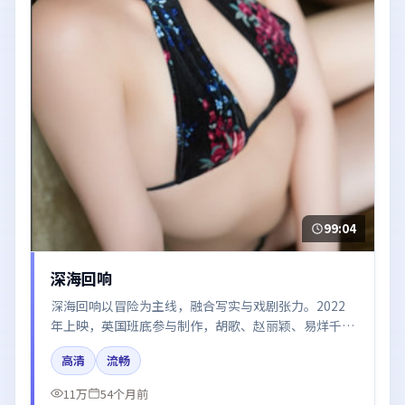
99:04
深海回响
深海回响以冒险为主线，融合写实与戏剧张力。2022
年上映，英国班底参与制作，胡歌、赵丽颖、易烊千玺
在片中呈现细腻表演，影像风格统一，配乐与剪辑强化
高清
流畅
了情绪曲线。
11万
54个月前