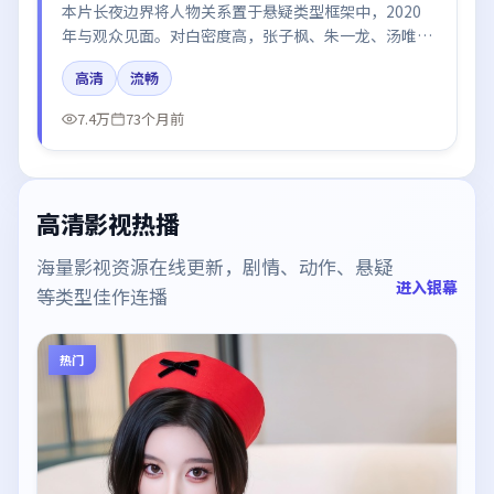
本片长夜边界将人物关系置于悬疑类型框架中，2020
年与观众见面。对白密度高，张子枫、朱一龙、汤唯的
台词节奏值得关注；整体气质偏美国都市与冷色调摄
高清
流畅
影。
7.4万
73个月前
高清影视热播
海量影视资源在线更新，剧情、动作、悬疑
进入银幕
等类型佳作连播
热门