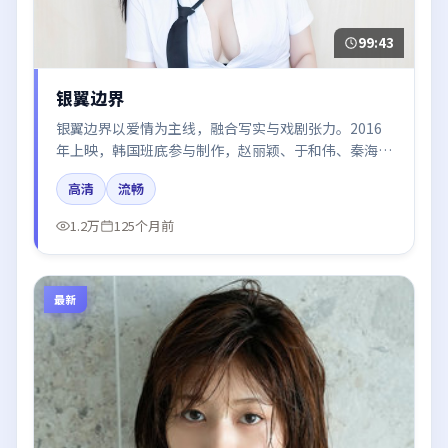
99:43
银翼边界
银翼边界以爱情为主线，融合写实与戏剧张力。2016
年上映，韩国班底参与制作，赵丽颖、于和伟、秦海
璐、刘亦菲、周冬雨在片中呈现细腻表演，影像风格统
高清
流畅
一，配乐与剪辑强化了情绪曲线。
1.2万
125个月前
最新