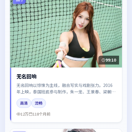
99:10
无名回响
无名回响以惊悚为主线，融合写实与戏剧张力。2016
年上映，泰国班底参与制作，朱一龙、王景春、梁朝伟
在片中呈现细腻表演，影像风格统一，配乐与剪辑强化
高清
流畅
了情绪曲线。
12万
118个月前