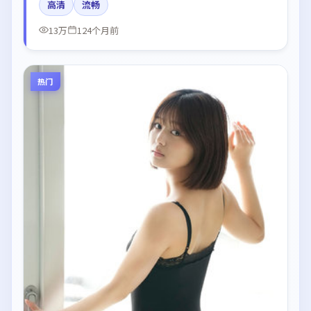
高清
流畅
化了情绪曲线。
13万
124个月前
热门