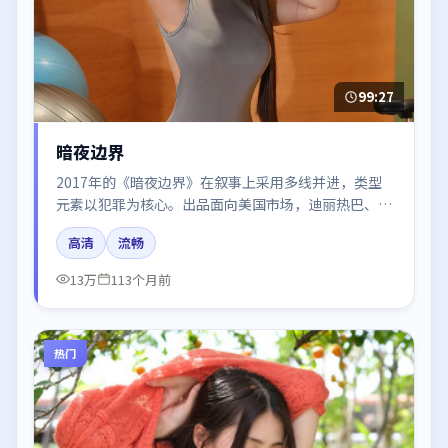
99:27
暗夜边界
2017年的《暗夜边界》在叙事上采用多线并进，类型
元素以犯罪为核心。出品面向美国市场，迪丽热巴、周
迅、周冬雨所饰角色推动关键反转，结尾留白引发讨
高清
流畅
论。
13万
113个月前
热门