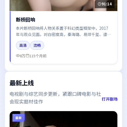
91:14
断桥回响
本片断桥回响将人物关系置于科幻类型框架中，2017
年与观众见面。对白密度高，秦海璐、易烊千玺、谭
卓、迪丽热巴的台词节奏值得关注；整体气质偏韩国都
高清
流畅
市与冷色调摄影。
8万
115个月前
最新上线
电视剧与综艺同步更新，紧跟口碑电影与社
打开剧场
会现实题材佳作
最新