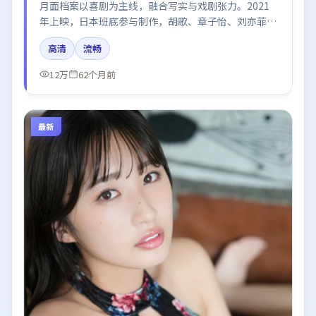
月面档案以喜剧为主线，融合写实与戏剧张力。2021
年上映，日本班底参与制作，胡歌、章子怡、刘亦菲在
片中呈现细腻表演，影像风格统一，配乐与剪辑强化了
高清
流畅
情绪曲线。
12万
62个月前
最新