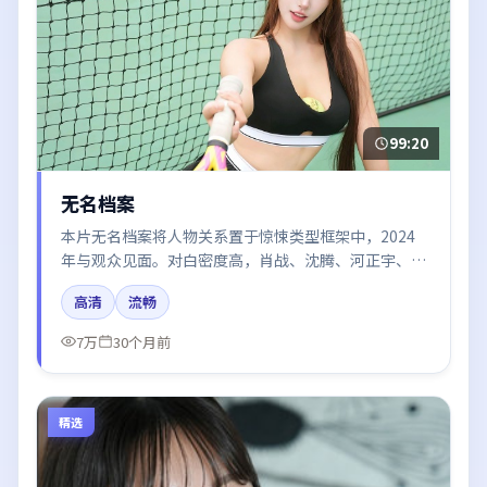
99:20
无名档案
本片无名档案将人物关系置于惊悚类型框架中，2024
年与观众见面。对白密度高，肖战、沈腾、河正宇、谭
卓的台词节奏值得关注；整体气质偏法国都市与冷色调
高清
流畅
摄影。
7万
30个月前
精选