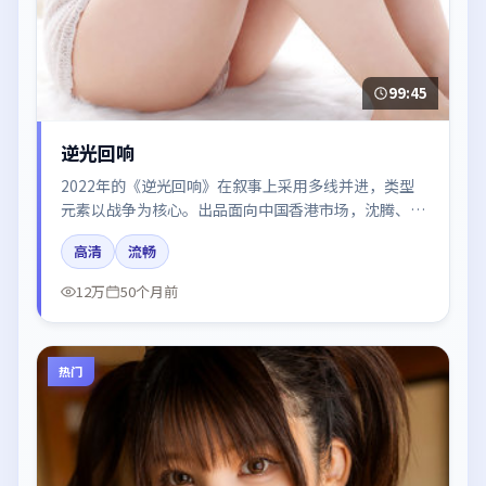
99:45
逆光回响
2022年的《逆光回响》在叙事上采用多线并进，类型
元素以战争为核心。出品面向中国香港市场，沈腾、朱
一龙、梁朝伟、谭卓、廖凡所饰角色推动关键反转，结
高清
流畅
尾留白引发讨论。
12万
50个月前
热门