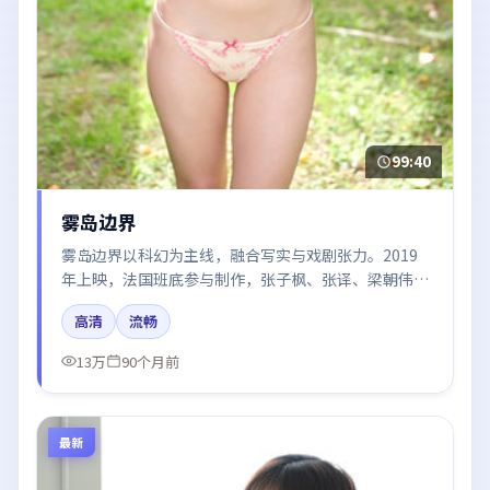
99:40
雾岛边界
雾岛边界以科幻为主线，融合写实与戏剧张力。2019
年上映，法国班底参与制作，张子枫、张译、梁朝伟、
汤唯、肖战在片中呈现细腻表演，影像风格统一，配乐
高清
流畅
与剪辑强化了情绪曲线。
13万
90个月前
最新