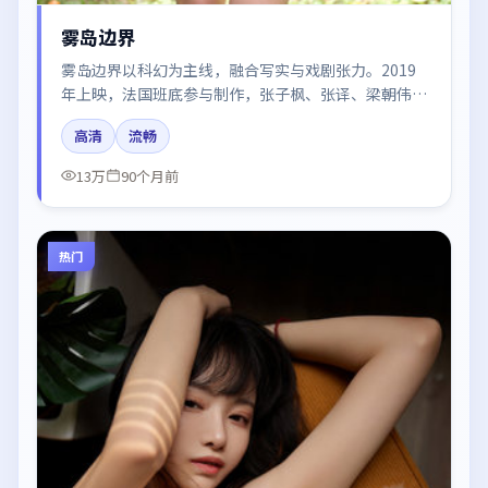
雾岛边界
雾岛边界以科幻为主线，融合写实与戏剧张力。2019
年上映，法国班底参与制作，张子枫、张译、梁朝伟、
汤唯、肖战在片中呈现细腻表演，影像风格统一，配乐
高清
流畅
与剪辑强化了情绪曲线。
13万
90个月前
热门