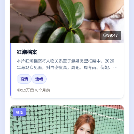
99:47
狂潮档案
本片狂潮档案将人物关系置于悬疑类型框架中，2020
年与观众见面。对白密度高，周迅、周冬雨、倪妮、汤
唯、王凯的台词节奏值得关注；整体气质偏日本都市与
高清
流畅
冷色调摄影。
9.9万
76个月前
精选