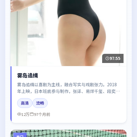
97:55
雾岛追缉
雾岛追缉以喜剧为主线，融合写实与戏剧张力。2018
年上映，日本班底参与制作，张译、易烊千玺、段奕
宏、肖战、木村拓哉在片中呈现细腻表演，影像风格统
高清
流畅
一，配乐与剪辑强化了情绪曲线。
12万
97个月前
热门