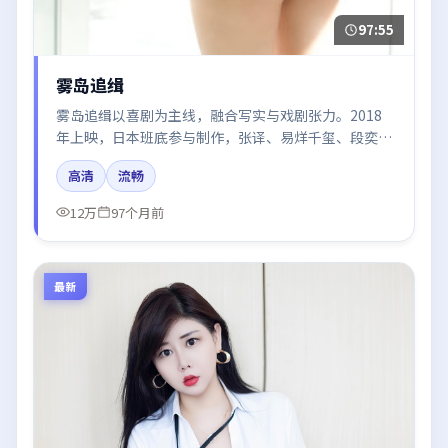
97:55
雾岛追缉
雾岛追缉以喜剧为主线，融合写实与戏剧张力。2018
年上映，日本班底参与制作，张译、易烊千玺、段奕
宏、肖战、木村拓哉在片中呈现细腻表演，影像风格统
高清
流畅
一，配乐与剪辑强化了情绪曲线。
12万
97个月前
最新