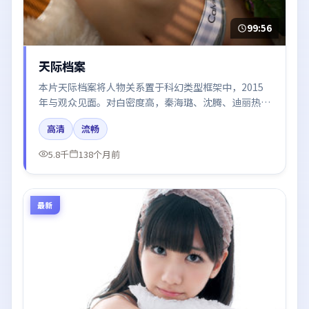
99:56
天际档案
本片天际档案将人物关系置于科幻类型框架中，2015
年与观众见面。对白密度高，秦海璐、沈腾、迪丽热
巴、白宇、刘亦菲的台词节奏值得关注；整体气质偏中
高清
流畅
国大陆都市与冷色调摄影。
5.8千
138个月前
最新